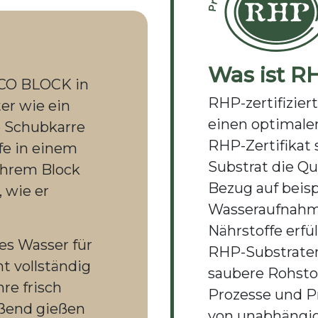
Was ist R
O BLOCK in
RHP-zertifizier
er wie ein
einen optimalen
e Schubkarre
RHP-Zertifikat s
fe in einem
Substrat die Qu
Ihrem Block
Bezug auf beisp
 wie er
Wasseraufnahm
Nährstoffe erfül
es Wasser für
RHP-Substraten
t vollständig
saubere Rohsto
hre frisch
Prozesse und 
eßend gießen
von unabhängig