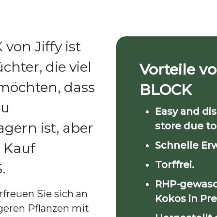
on Jiffy ist
chter, die viel
Vorteile v
möchten, dass
BLOCK
zu
Easy and dis
agern ist, aber
store due to
Schnelle Er
r Kauf
Torffrei.
.
RHP-gewasc
freuen Sie sich an
Kokos in Pr
geren Pflanzen mit