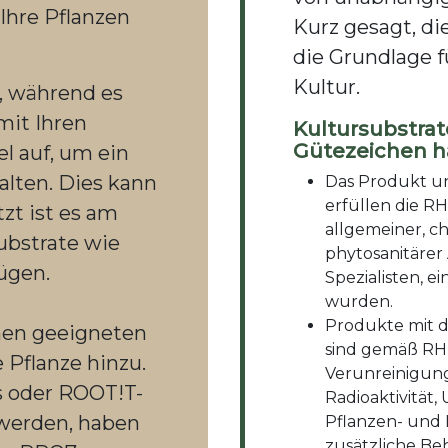
Ihre Pflanzen
Kurz gesagt, die
die Grundlage f
Kultur.
, während es
 mit Ihren
Kultursubstra
Gütezeichen ha
l auf, um ein
alten. Dies kann
Das Produkt u
erfüllen die R
tzt ist es am
allgemeiner, c
ubstrate wie
phytosanitärer
ügen.
Spezialisten, e
wurden.
Produkte mit 
nen geeigneten
sind gemäß RHP
 Pflanze hinzu.
Verunreinigun
gs oder ROOT!T-
Radioaktivität,
erden, haben
Pflanzen- und
zusätzliche Be