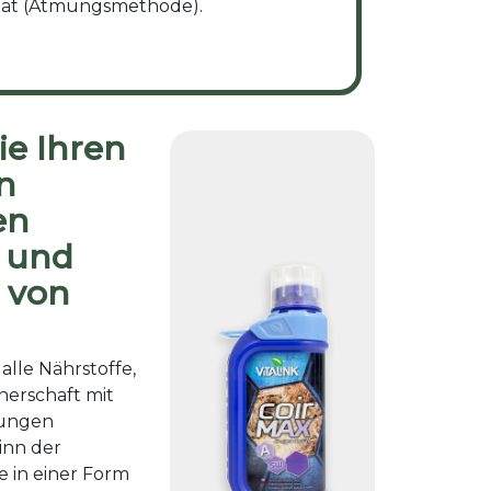
ität (Atmungsmethode).
ie Ihren
n
en
n und
 von
 alle Nährstoffe,
nerschaft mit
ungen
inn der
e in einer Form