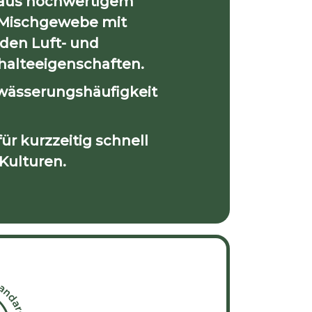
 aus hochwertigem
-Mischgewebe mit
den Luft- und
alteeigenschaften.
wässerungshäufigkeit
r kurzzeitig schnell
Kulturen.