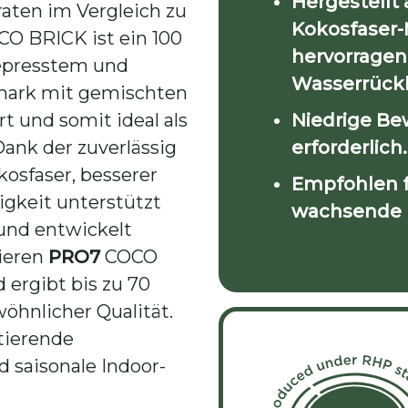
Hergestellt
aten im Vergleich zu
Kokosfaser
O BRICK ist ein 100
hervorragen
gepresstem und
Wasserrückh
mark mit gemischten
t und somit ideal als
Niedrige Be
Dank der zuverlässig
erforderlich.
kosfaser, besserer
Empfohlen fü
igkeit unterstützt
wachsende 
 und entwickelt
rieren
PRO7
COCO
 ergibt bis zu 70
öhnlicher Qualität.
rtierende
d saisonale Indoor-