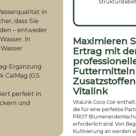
Strukturstabil
sserqualität in
cher, dass Sie
nden – entweder
Wasser. In
Maximieren S
 Wasser
Ertrag mit de
professionell
ag-Ergänzung
Futtermittel
nk CalMag (0,5
Zusatzstoffen
Vitalink
rt perfekt in
eckern und
VitaLink Coco Coir enthält
die für eine perfekte Part
PRO7 Blumenerdemisch
erforderlich sind. Von Beg
Kultivierung an werden si