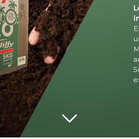
L
i
E
u
M
a
S
e