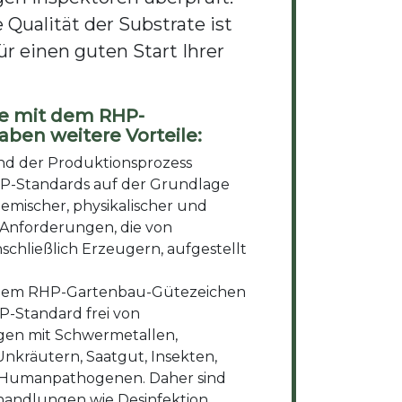
 Qualität der Substrate ist
ür einen guten Start Ihrer
te mit dem RHP-
ben weitere Vorteile:
nd der Produktionsprozess
HP-Standards auf der Grundlage
hemischer, physikalischer und
 Anforderungen, die von
inschließlich Erzeugern, aufgestellt
dem RHP-Gartenbau-Gütezeichen
-Standard frei von
gen mit Schwermetallen,
 Unkräutern, Saatgut, Insekten,
 Humanpathogenen. Daher sind
handlungen wie Desinfektion,