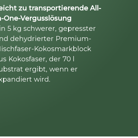
eicht zu transportierende All-
n-One-Vergusslösung
in 5 kg schwerer, gepresster
nd dehydrierter Premium-
ischfaser-Kokosmarkblock
us Kokosfaser, der 70 l
ubstrat ergibt, wenn er
xpandiert wird.