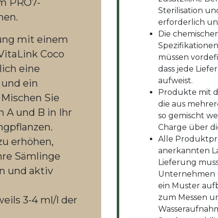
em PRO7-
Sterilisation 
hen.
erforderlich u
Die chemischen
ung mit einem
Spezifikationen
VitaLink Coco
müssen vordefi
lich eine
dass jede Lief
aufweist.
 und ein
Produkte mit 
 Mischen Sie
die aus mehre
n A und B in Ihr
so gemischt we
ngpflanzen.
Charge über di
Alle Produktp
zu erhöhen,
anerkannten Lab
Ihre Sämlinge
Lieferung muss 
n und aktiv
Unternehmen 
ein Muster au
zum Messen und
ils 3-4 ml/l der
Wasseraufnahm