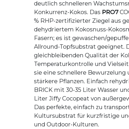
deutlich schnelleren Wachstumsr
Konkurrenz-Kokos. Das
PRO7
COC
% RHP-zertifizierter Ziegel aus 
dehydriertem Kokosnuss-Kokos
Fasern; es ist gewaschen/gepuffer
Allround-Topfsubstrat geeignet. 
gleichbleibenden Qualität der Ko
Temperaturkontrolle und Vielseit
sie eine schnellere Bewurzelung
stärkere Pflanzen. Einfach rehyd
BRICK mit 30-35 Liter Wasser und
Liter Jiffy Cocopeat von außergew
Das perfekte, einfach zu transpo
Kultursubstrat für kurzfristige un
und Outdoor-Kulturen.