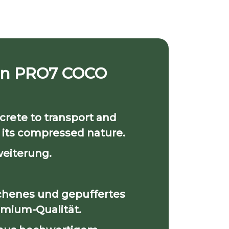
on
PRO7
COCO
crete to transport and
 its compressed nature.
weiterung.
henes und gepuffertes
emium-Qualität.