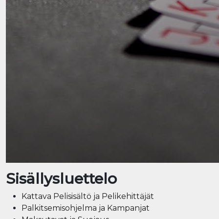
Sisällysluettelo
Kattava Pelisisältö ja Pelikehittäjät
Palkitsemisohjelma ja Kampanjat