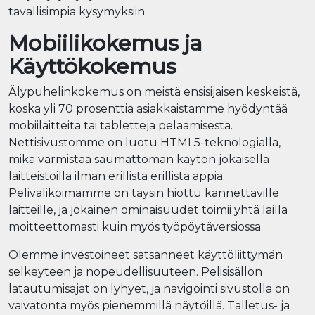
tavallisimpia kysymyksiin.
Mobiilikokemus ja
Käyttökokemus
Älypuhelinkokemus on meistä ensisijaisen keskeistä,
koska yli 70 prosenttia asiakkaistamme hyödyntää
mobiilaitteita tai tabletteja pelaamisesta.
Nettisivustomme on luotu HTML5-teknologialla,
mikä varmistaa saumattoman käytön jokaisella
laitteistoilla ilman erillistä erillistä appia.
Pelivalikoimamme on täysin hiottu kannettaville
laitteille, ja jokainen ominaisuudet toimii yhtä lailla
moitteettomasti kuin myös työpöytäversiossa.
Olemme investoineet satsanneet käyttöliittymän
selkeyteen ja nopeudellisuuteen. Pelisisällön
latautumisajat on lyhyet, ja navigointi sivustolla on
vaivatonta myös pienemmillä näytöillä. Talletus- ja