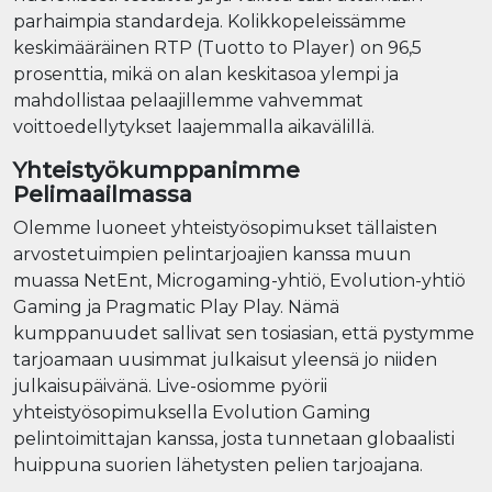
parhaimpia standardeja. Kolikkopeleissämme
keskimääräinen RTP (Tuotto to Player) on 96,5
prosenttia, mikä on alan keskitasoa ylempi ja
mahdollistaa pelaajillemme vahvemmat
voittoedellytykset laajemmalla aikavälillä.
Yhteistyökumppanimme
Pelimaailmassa
Olemme luoneet yhteistyösopimukset tällaisten
arvostetuimpien pelintarjoajien kanssa muun
muassa NetEnt, Microgaming-yhtiö, Evolution-yhtiö
Gaming ja Pragmatic Play Play. Nämä
kumppanuudet sallivat sen tosiasian, että pystymme
tarjoamaan uusimmat julkaisut yleensä jo niiden
julkaisupäivänä. Live-osiomme pyörii
yhteistyösopimuksella Evolution Gaming
pelintoimittajan kanssa, josta tunnetaan globaalisti
huippuna suorien lähetysten pelien tarjoajana.