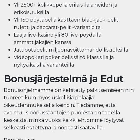
Yli 2500+ kolikkopeliä erilaisilla aiheiden ja
erikoisuuksilla
Yli 150 pöytäpeliä käsittäen blackjack-pelit,
ruletti ja baccarat-pelit -variaatioita
Laaja live-kasino yli 80 live-pöydällä
ammattijakajien kanssa
Jättipottipelit miljoonavoittomahdollisuuksilla
Videopokeri poker pelisisältö klassisilla ja
nykyaikaisilla varianteilla
Bonusjärjestelmä ja Edut
Bonusohjelmamme on kehitetty palkitsemiseen niin
tuoreet kuin myös uskollisia pelaajia
oikeudenmukaisella keinoin. Tiedämme, että
avoimuus bonussääntöjen puolesta on todella
keskeistä, minkä vuoksi kaikki ehtomme löytyvät
selkeästi esitettynä ja nopeasti saatavilla.