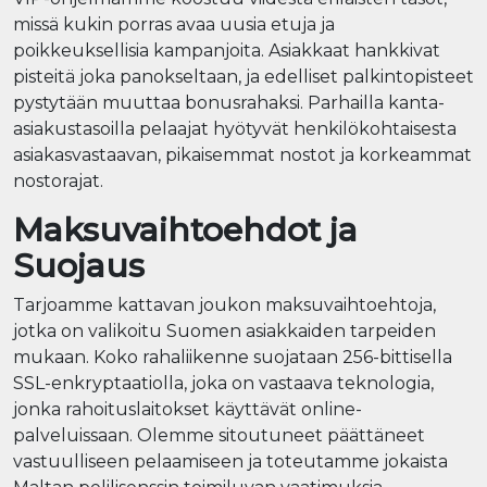
missä kukin porras avaa uusia etuja ja
poikkeuksellisia kampanjoita. Asiakkaat hankkivat
pisteitä joka panokseltaan, ja edelliset palkintopisteet
pystytään muuttaa bonusrahaksi. Parhailla kanta-
asiakustasoilla pelaajat hyötyvät henkilökohtaisesta
asiakasvastaavan, pikaisemmat nostot ja korkeammat
nostorajat.
Maksuvaihtoehdot ja
Suojaus
Tarjoamme kattavan joukon maksuvaihtoehtoja,
jotka on valikoitu Suomen asiakkaiden tarpeiden
mukaan. Koko rahaliikenne suojataan 256-bittisella
SSL-enkryptaatiolla, joka on vastaava teknologia,
jonka rahoituslaitokset käyttävät online-
palveluissaan. Olemme sitoutuneet päättäneet
vastuulliseen pelaamiseen ja toteutamme jokaista