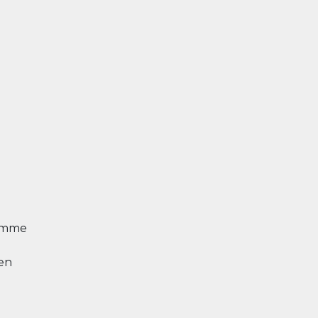
oamme
sen