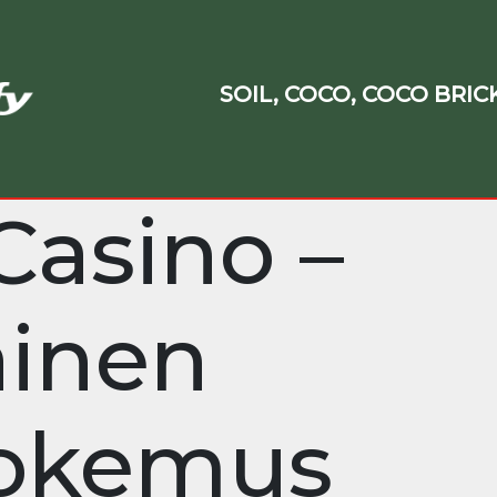
SOIL, COCO, COCO BRI
Casino –
inen
kokemus