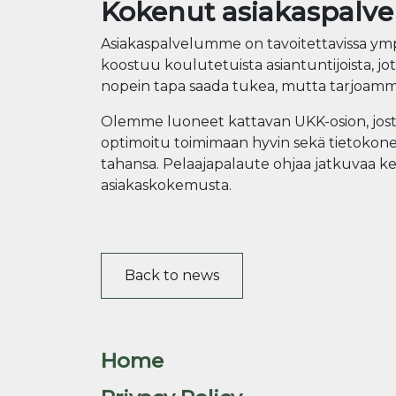
Kokenut asiakaspalve
Asiakaspalvelumme on tavoitettavissa ym
koostuu koulutetuista asiantuntijoista, jo
nopein tapa saada tukea, mutta tarjoamme
Olemme luoneet kattavan UKK-osion, josta
optimoitu toimimaan hyvin sekä tietokoneill
tahansa. Pelaajapalaute ohjaa jatkuvaa 
asiakaskokemusta.
Back to news
Home