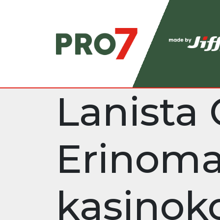
Lanista 
Erinoma
kasino