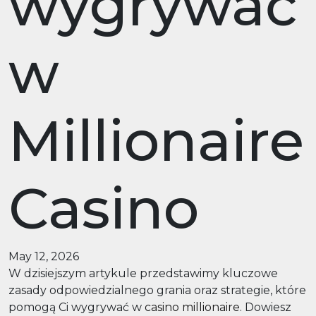
wygrywać
w
Millionaire
Casino
May 12, 2026
W dzisiejszym artykule przedstawimy kluczowe
zasady odpowiedzialnego grania oraz strategie, które
pomogą Ci wygrywać w
casino millionaire
. Dowiesz