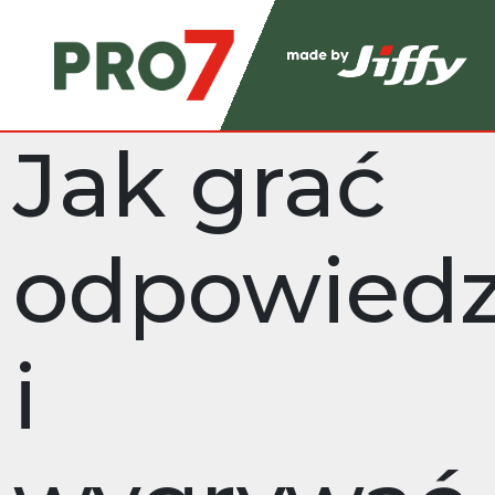
Jak grać
odpowiedz
i