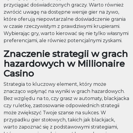
przyciągać doświadczonych graczy. Warto również
zwrócić uwagę na dostępne wersje gier na żywo,
które oferują niepowtarzalne doświadczenie grania
w czasie rzeczywistym z prawdziwymi krupierami.
Wybierając gry, warto kierować się nie tylko własnymi
preferencjami, ale również potencjalnymi zyskami.
Znaczenie strategii w grach
hazardowych w Millionaire
Casino
Strategia to kluczowy element, który może
znacząco wpłynąć na wyniki w grach hazardowych.
Bez względu na to, czy grasz w automaty, blackjacka
czy ruletkę, zastosowanie odpowiednich strategii
może zwiększyć Twoje szanse na sukces. W
przypadku gier stołowych, takich jak blackjack,
warto zapoznać się z podstawowymi strategiami,