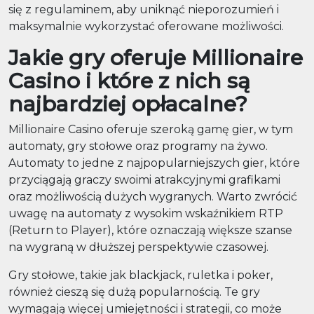
się z regulaminem, aby uniknąć nieporozumień i
maksymalnie wykorzystać oferowane możliwości.
Jakie gry oferuje Millionaire
Casino i które z nich są
najbardziej opłacalne?
Millionaire Casino oferuje szeroką gamę gier, w tym
automaty, gry stołowe oraz programy na żywo.
Automaty to jedne z najpopularniejszych gier, które
przyciągają graczy swoimi atrakcyjnymi grafikami
oraz możliwością dużych wygranych. Warto zwrócić
uwagę na automaty z wysokim wskaźnikiem RTP
(Return to Player), które oznaczają większe szanse
na wygraną w dłuższej perspektywie czasowej.
Gry stołowe, takie jak blackjack, ruletka i poker,
również cieszą się dużą popularnością. Te gry
wymagają więcej umiejętności i strategii, co może