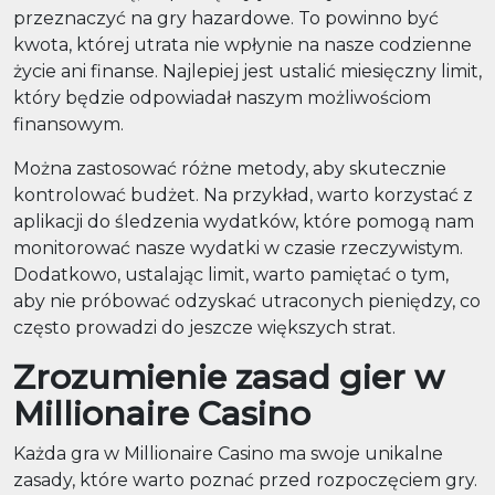
przeznaczyć na gry hazardowe. To powinno być
kwota, której utrata nie wpłynie na nasze codzienne
życie ani finanse. Najlepiej jest ustalić miesięczny limit,
który będzie odpowiadał naszym możliwościom
finansowym.
Można zastosować różne metody, aby skutecznie
kontrolować budżet. Na przykład, warto korzystać z
aplikacji do śledzenia wydatków, które pomogą nam
monitorować nasze wydatki w czasie rzeczywistym.
Dodatkowo, ustalając limit, warto pamiętać o tym,
aby nie próbować odzyskać utraconych pieniędzy, co
często prowadzi do jeszcze większych strat.
Zrozumienie zasad gier w
Millionaire Casino
Każda gra w Millionaire Casino ma swoje unikalne
zasady, które warto poznać przed rozpoczęciem gry.