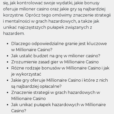
się, jak kontrolować swoje wydatki, jakie bonusy
oferuje milioner casino oraz jakie gry są najbardziej
korzystne. Oprócz tego omówimy znaczenie strategii
i mentalności w grach hazardowych, a także jak
unikać najczęstszych pułapek związanych z
hazardem.
Dlaczego odpowiedzialne granie jest kluczowe
w Millionaire Casino?
Jak ustalić budżet na grę w milioner casino?
Zrozumienie zasad gier w Millionaire Casino
Różne rodzaje bonusów w Millionaire Casino i jak
je wykorzystać
Jakie gry oferuje Millionaire Casino i które z nich
są najbardziej opłacalne?
Znaczenie strategii w grach hazardowych w
Millionaire Casino
Jak unikać pułapek hazardowych w Millionaire
Casino?