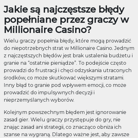
Jakie są najczęstsze błędy
popełniane przez graczy w
Millionaire Casino?
Wielu graczy popełnia błędy, które mogą prowadzić
do niepotrzebnych strat w Millionaire Casino. Jednym
z najczęstszych błędów jest brak ustalenia budżetu i
granie na “ostatnie pieniądze”. To podejście często
prowadzi do frustracji i chęci odzyskania utraconych
środków, co może skutkować większymi stratami.
Inny błąd to granie pod wpływem emocji, co może
prowadzić do impulsywnych decyzji i
nieprzemyślanych wyborów.
Kolejnym powszechnym błędem jest ignorowanie
zasad gier. Wielu graczy przystępuje do gry, nie
znając zasad ani strategii, co znacząco obniża ich
szanse na wygraną. Dlatego ważne jest, aby zawsze