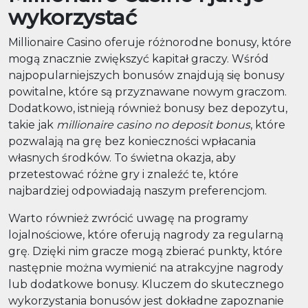
wykorzystać
Millionaire Casino oferuje różnorodne bonusy, które
mogą znacznie zwiększyć kapitał graczy. Wśród
najpopularniejszych bonusów znajdują się bonusy
powitalne, które są przyznawane nowym graczom.
Dodatkowo, istnieją również bonusy bez depozytu,
takie jak
millionaire casino no deposit bonus
, które
pozwalają na grę bez konieczności wpłacania
własnych środków. To świetna okazja, aby
przetestować różne gry i znaleźć te, które
najbardziej odpowiadają naszym preferencjom.
Warto również zwrócić uwagę na programy
lojalnościowe, które oferują nagrody za regularną
grę. Dzięki nim gracze mogą zbierać punkty, które
następnie można wymienić na atrakcyjne nagrody
lub dodatkowe bonusy. Kluczem do skutecznego
wykorzystania bonusów jest dokładne zapoznanie