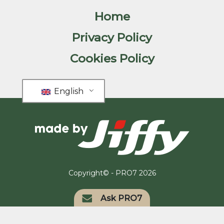
Home
Privacy Policy
Cookies Policy
English
Copyright© - PRO7 2026
Ask PRO7