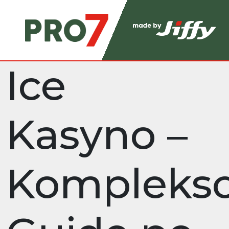
Ice
Kasyno –
Kompleks