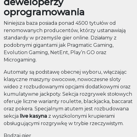
deweloperzy
oprogramowania
Niniejsza baza posiada ponad 4500 tytułów od
renomowanych producentów, którzy ustanawiają
standardy w przemyśle gier online. Działamy z
podobnymi gigantami jak Pragmatic Gaming,
Evolution Gaming, NetEnt, Play’n GO oraz
Microgaming.
Automaty są podstawę obecnej wyboru, włączając
klasyczne maszyny owocowe, nowoczesne sloty
wideo z rozbudowanymi opcjami dodatkowymi oraz
kumulatywne jackpoty. Sekcja rozgrywek stołowych
oferuje liczne warianty roulette, blackjacka, baccarat
oraz pokera. Specjalnym atutem jest rozbudowana
sekcja
live kasyna
z wyszkolonymi krupierami
obsługującymi rozgrywkę w trybie rzeczywistym.
Rodzaj gier