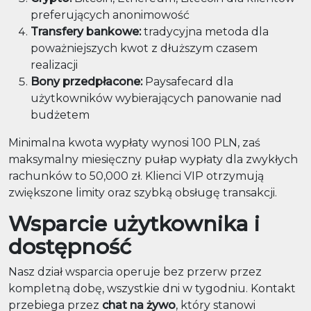
preferujących anonimowość
Transfery bankowe:
tradycyjna metoda dla
poważniejszych kwot z dłuższym czasem
realizacji
Bony przedpłacone:
Paysafecard dla
użytkowników wybierających panowanie nad
budżetem
Minimalna kwota wypłaty wynosi 100 PLN, zaś
maksymalny miesięczny pułap wypłaty dla zwykłych
rachunków to 50,000 zł. Klienci VIP otrzymują
zwiększone limity oraz szybką obsługę transakcji.
Wsparcie użytkownika i
dostępność
Nasz dział wsparcia operuje bez przerw przez
kompletną dobę, wszystkie dni w tygodniu. Kontakt
przebiega przez
chat na żywo
, który stanowi