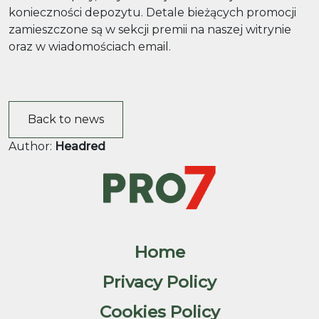
konieczności depozytu. Detale bieżących promocji
zamieszczone są w sekcji premii na naszej witrynie
oraz w wiadomościach email.
Back to news
Author:
Headred
Home
Privacy Policy
Cookies Policy