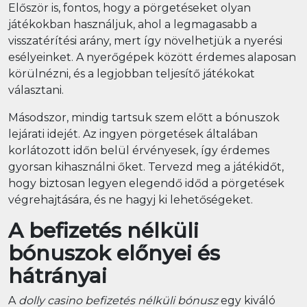
Először is, fontos, hogy a pörgetéseket olyan
játékokban használjuk, ahol a legmagasabb a
visszatérítési arány, mert így növelhetjük a nyerési
esélyeinket. A nyerőgépek között érdemes alaposan
körülnézni, és a legjobban teljesítő játékokat
választani.
Másodszor, mindig tartsuk szem előtt a bónuszok
lejárati idejét. Az ingyen pörgetések általában
korlátozott időn belül érvényesek, így érdemes
gyorsan kihasználni őket. Tervezd meg a játékidőt,
hogy biztosan legyen elegendő időd a pörgetések
végrehajtására, és ne hagyj ki lehetőségeket.
A befizetés nélküli
bónuszok előnyei és
hátrányai
A
dolly casino befizetés nélküli bónusz
egy kiváló