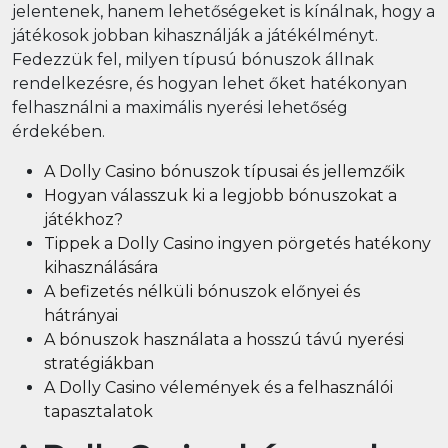
jelentenek, hanem lehetőségeket is kínálnak, hogy a
játékosok jobban kihasználják a játékélményt.
Fedezzük fel, milyen típusú bónuszok állnak
rendelkezésre, és hogyan lehet őket hatékonyan
felhasználni a maximális nyerési lehetőség
érdekében.
A Dolly Casino bónuszok típusai és jellemzőik
Hogyan válasszuk ki a legjobb bónuszokat a
játékhoz?
Tippek a Dolly Casino ingyen pörgetés hatékony
kihasználására
A befizetés nélküli bónuszok előnyei és
hátrányai
A bónuszok használata a hosszú távú nyerési
stratégiákban
A Dolly Casino vélemények és a felhasználói
tapasztalatok