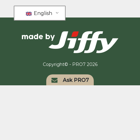
English
Copyright© - PRO7 2026
Ask PRO7