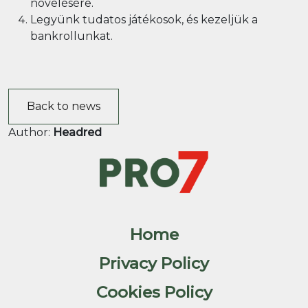
növelésére.
Legyünk tudatos játékosok, és kezeljük a
bankrollunkat.
Back to news
Author:
Headred
Home
Privacy Policy
Cookies Policy