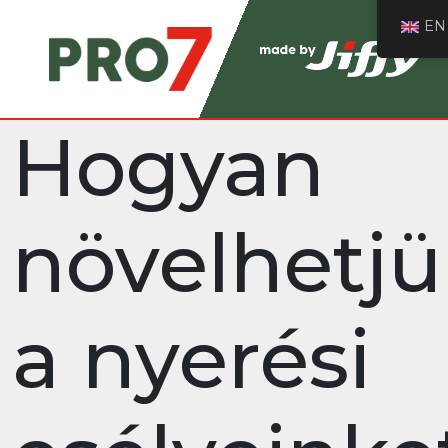
EN
Hogyan
növelhetjü
a nyerési