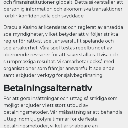
och finansinstitutioner globalt. Detta säkerställer att
personlig information och ekonomiska transaktioner
förblir konfidentiella och skyddade.
Dracula Kasino är licensierat och reglerat av ansedda
spelmyndigheter, vilket betyder att vi följer strikta
regler för rättvist spel, ansvarsfullt spelande och
spelarsäkerhet. Våra spel testas regelbundet av
oberoende revisorer för att säkerställa rättvisa och
slumpmässiga resultat. Vi samarbetar också med
organisationer som främjar ansvarsfullt spelande
samt erbjuder verktyg för självbegränsning.
Betalningsalternativ
För att göra insättningar och uttag så smidiga som
möjligt erbjuder vi ett stort utbud av
betalningsmetoder. Vår målsättning är att behandla
uttag inom tjugofyra timmar för de flesta
betalningsmetoder, vilket är snabbare än