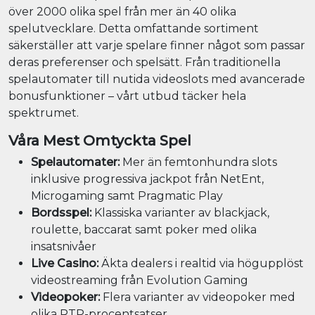
över 2000 olika spel från mer än 40 olika
spelutvecklare. Detta omfattande sortiment
säkerställer att varje spelare finner något som passar
deras preferenser och spelsätt. Från traditionella
spelautomater till nutida videoslots med avancerade
bonusfunktioner – vårt utbud täcker hela
spektrumet.
Våra Mest Omtyckta Spel
Spelautomater:
Mer än femtonhundra slots
inklusive progressiva jackpot från NetEnt,
Microgaming samt Pragmatic Play
Bordsspel:
Klassiska varianter av blackjack,
roulette, baccarat samt poker med olika
insatsnivåer
Live Casino:
Äkta dealers i realtid via högupplöst
videostreaming från Evolution Gaming
Videopoker:
Flera varianter av videopoker med
olika RTP-procentsatser