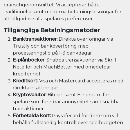
branschgenomsnittet. Vi accepterar både
traditionella samt moderna betalningslösningar för
att tillgodose alla spelares preferenser.
Tillgängliga Betalningsmetoder
Banktransaktioner:
Direkta överföringar via
Trustly och banköverföring med
processeringstid på 1-3 bankdagar
E-plånböcker:
Snabba transaktioner via Skrill,
Neteller och MuchBetter med omedelbar
krediteringf
Kreditkort:
Visa och Mastercard accepteras med
direkta insättningar
Kryptovalutor:
Bitcoin samt Ethereum för
spelare som föredrar anonymitet samt snabba
transaktioner
Förbetalda kort:
Paysafecard för dem som vill
behålla fullständig kontroll över spelbudgeten