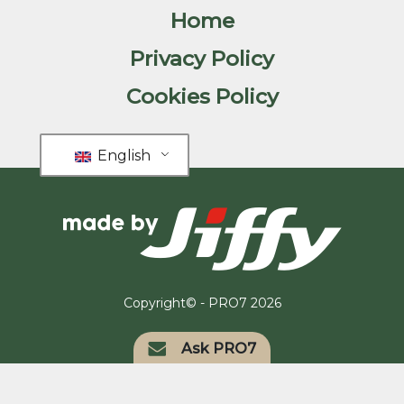
Home
Privacy Policy
Cookies Policy
English
Copyright© - PRO7 2026
Ask PRO7