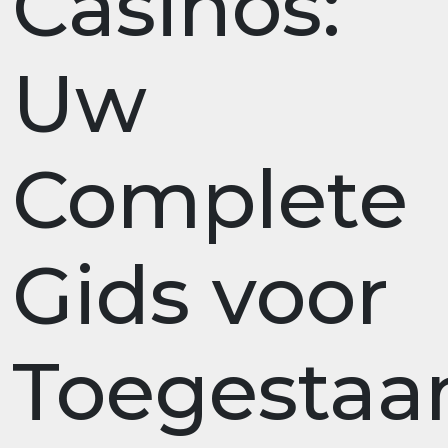
Casinos:
Uw
Complete
Gids voor
Toegestaa