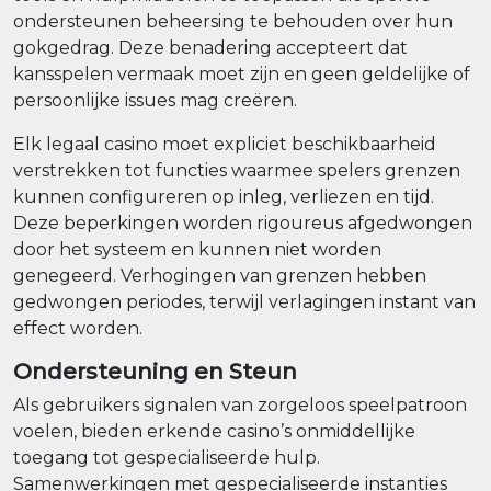
ondersteunen beheersing te behouden over hun
gokgedrag. Deze benadering accepteert dat
kansspelen vermaak moet zijn en geen geldelijke of
persoonlijke issues mag creëren.
Elk legaal casino moet expliciet beschikbaarheid
verstrekken tot functies waarmee spelers grenzen
kunnen configureren op inleg, verliezen en tijd.
Deze beperkingen worden rigoureus afgedwongen
door het systeem en kunnen niet worden
genegeerd. Verhogingen van grenzen hebben
gedwongen periodes, terwijl verlagingen instant van
effect worden.
Ondersteuning en Steun
Als gebruikers signalen van zorgeloos speelpatroon
voelen, bieden erkende casino’s onmiddellijke
toegang tot gespecialiseerde hulp.
Samenwerkingen met gespecialiseerde instanties