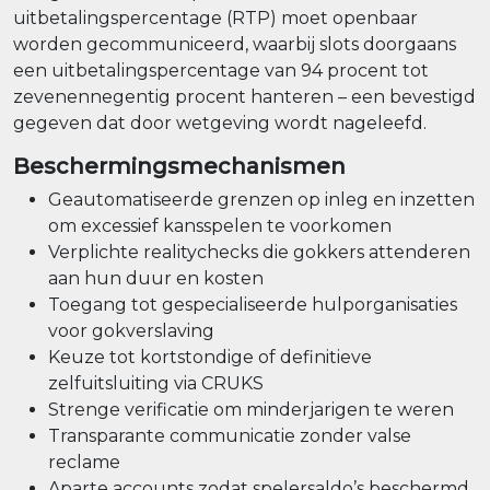
uitbetalingspercentage (RTP) moet openbaar
worden gecommuniceerd, waarbij slots doorgaans
een uitbetalingspercentage van 94 procent tot
zevenennegentig procent hanteren – een bevestigd
gegeven dat door wetgeving wordt nageleefd.
Beschermingsmechanismen
Geautomatiseerde grenzen op inleg en inzetten
om excessief kansspelen te voorkomen
Verplichte realitychecks die gokkers attenderen
aan hun duur en kosten
Toegang tot gespecialiseerde hulporganisaties
voor gokverslaving
Keuze tot kortstondige of definitieve
zelfuitsluiting via CRUKS
Strenge verificatie om minderjarigen te weren
Transparante communicatie zonder valse
reclame
Aparte accounts zodat spelersaldo’s beschermd