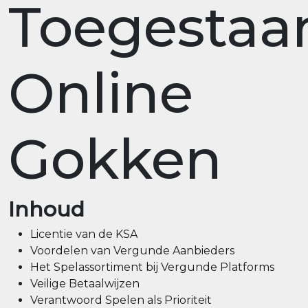
Toegestaa
Online
Gokken
Inhoud
Licentie van de KSA
Voordelen van Vergunde Aanbieders
Het Spelassortiment bij Vergunde Platforms
Veilige Betaalwijzen
Verantwoord Spelen als Prioriteit