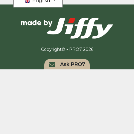
English
Copyright© - PRO7 2026
Ask PRO7