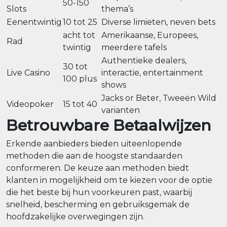
50-150
Slots
thema’s
Eenentwintig
10 tot 25
Diverse limieten, neven bets
acht tot
Amerikaanse, Europees,
Rad
twintig
meerdere tafels
Authentieke dealers,
30 tot
Live Casino
interactie, entertainment
100 plus
shows
Jacks or Beter, Tweeën Wild
Videopoker
15 tot 40
varianten
Betrouwbare Betaalwijzen
Erkende aanbieders bieden uiteenlopende
methoden die aan de hoogste standaarden
conformeren. De keuze aan methoden biedt
klanten in mogelijkheid om te kiezen voor de optie
die het beste bij hun voorkeuren past, waarbij
snelheid, bescherming en gebruiksgemak de
hoofdzakelijke overwegingen zijn.