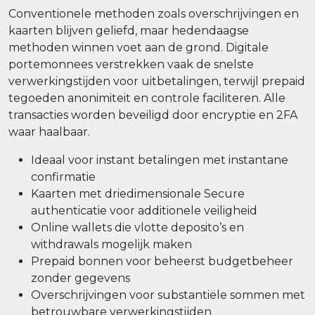
Conventionele methoden zoals overschrijvingen en
kaarten blijven geliefd, maar hedendaagse
methoden winnen voet aan de grond. Digitale
portemonnees verstrekken vaak de snelste
verwerkingstijden voor uitbetalingen, terwijl prepaid
tegoeden anonimiteit en controle faciliteren. Alle
transacties worden beveiligd door encryptie en 2FA
waar haalbaar.
Ideaal voor instant betalingen met instantane
confirmatie
Kaarten met driedimensionale Secure
authenticatie voor additionele veiligheid
Online wallets die vlotte deposito’s en
withdrawals mogelijk maken
Prepaid bonnen voor beheerst budgetbeheer
zonder gegevens
Overschrijvingen voor substantiële sommen met
betrouwbare verwerkingstijden