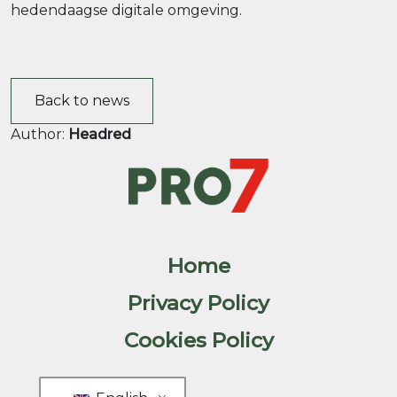
hedendaagse digitale omgeving.
Back to news
Author:
Headred
Home
Privacy Policy
Cookies Policy