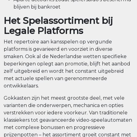
blijven bij bankroet
Het Spelassortiment bij
Legale Platforms
Het repertoire aan kansspelen op vergunde
platforms is gevarieerd en voorziet in diverse
smaken. Ook al de Nederlandse wetten specifieke
beperkingen oplegt aan promotie, blijft het aanbod
zelf uitgebreid en wordt het constant uitgebreid
met actuele spellen van gerenommeerde
ontwikkelaars.
Gokkasten zijn het meest grootste deel, met vele
varianten die onderwerpen, mechanica en opties
verstrekken voor iedere voorkeur. Van traditionele
klassiekers tot geavanceerde video-speelautomaten
met complexe bonussen en progressieve
prijzenpotten – het assortiment groeit constant met