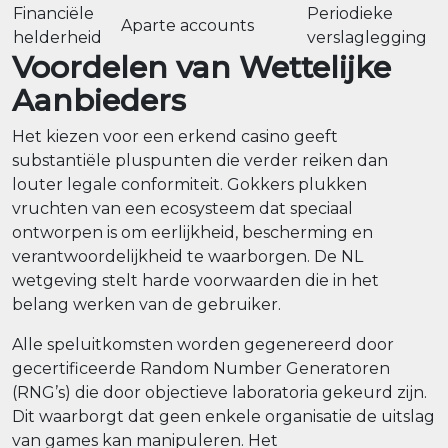
Financiële
Periodieke
Aparte accounts
helderheid
verslaglegging
Voordelen van Wettelijke
Aanbieders
Het kiezen voor een erkend casino geeft
substantiële pluspunten die verder reiken dan
louter legale conformiteit. Gokkers plukken
vruchten van een ecosysteem dat speciaal
ontworpen is om eerlijkheid, bescherming en
verantwoordelijkheid te waarborgen. De NL
wetgeving stelt harde voorwaarden die in het
belang werken van de gebruiker.
Alle speluitkomsten worden gegenereerd door
gecertificeerde Random Number Generatoren
(RNG’s) die door objectieve laboratoria gekeurd zijn.
Dit waarborgt dat geen enkele organisatie de uitslag
van games kan manipuleren. Het