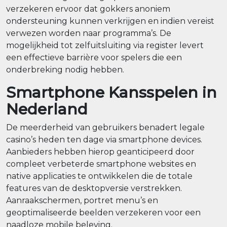
verzekeren ervoor dat gokkers anoniem
ondersteuning kunnen verkrijgen en indien vereist
verwezen worden naar programma’s. De
mogelijkheid tot zelfuitsluiting via register levert
een effectieve barrière voor spelers die een
onderbreking nodig hebben.
Smartphone Kansspelen in
Nederland
De meerderheid van gebruikers benadert legale
casino’s heden ten dage via smartphone devices.
Aanbieders hebben hierop geanticipeerd door
compleet verbeterde smartphone websites en
native applicaties te ontwikkelen die de totale
features van de desktopversie verstrekken.
Aanraakschermen, portret menu’s en
geoptimaliseerde beelden verzekeren voor een
naadloze mobile beleving.