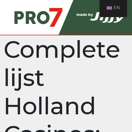
EN
Complete
lijst
Holland