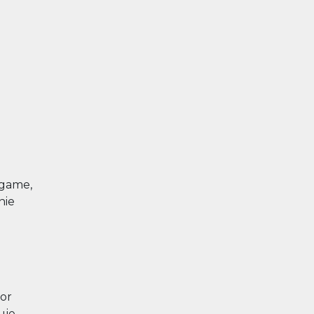
 game,
nie
or
uje