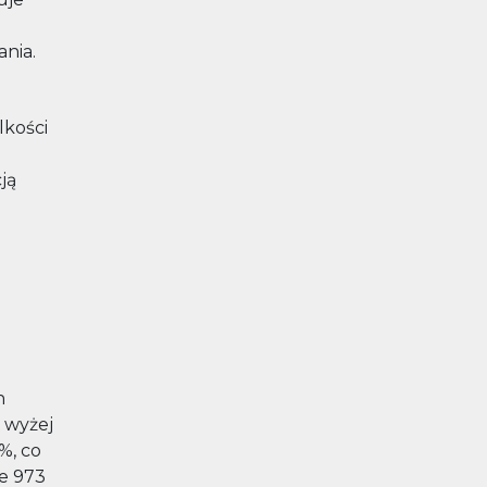
nia.
lkości
ją
h
ę wyżej
%, co
e 973