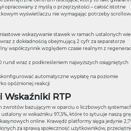
ł opracowany z myślą o przejrzystości – całość istotne
tkowym wyświetlaczu nie wymagając potrzeby scrollowa
miastowe wskazywanie stawek w ramach ustalonych wie
raz z dokładnością obejmującą 2 cyfr za separatorze
lny współczynnik względem czasie realnym z regenerac
 rund wraz z podkreśleniem najwyższych osiągniętych
skonfigurować automatyczne wypłatę na poziomie
ko opóźnionej reakcji
i Wskaźniki RTP
em zwrotów bazującym w oparciu o liczbowych systemac
ię ustalony w wskaźniku 97,3%, które to sytuuje naszą gr
 kasynowych online. Krawędź platformy sięga jedynie 2,7
wionych za sprawą społeczność użytkowników, przeciętni