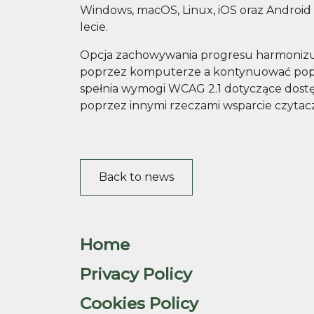
Windows, macOS, Linux, iOS oraz Androi
lecie.
Opcja zachowywania progresu harmonizuje
poprzez komputerze a kontynuować poprzez
spełnia wymogi WCAG 2.1 dotyczące dostę
poprzez innymi rzeczami wsparcie czytac
Back to news
Home
Privacy Policy
Cookies Policy