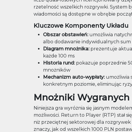
rzetelność wszelkich rozgrywki. System by
wiadomości są dostępne w obrębie począ
Kluczowe Komponenty Układu
Obszar obstawień:
umożliwia natych
albo dodawanie indywidualnych sum w
Diagram mnożnika:
prezentuje aktua
każde 100 ms
Historia rund:
pokazuje poprzednie 50
mnożników
Mechanizm auto-wypłaty:
umożliwia 
konkretnym poziomie, eliminując ryzy
Mnożniki Wygranych 
Niniejsza gra wyróżnia się jasnym model
możliwości. Return to Player (RTP) stał s
niż przeciętnej sektorowej dla rozgrywek
znaczy, jak od wszelkich 1000 PLN posta