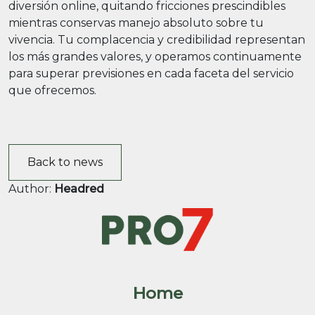
diversión online, quitando fricciones prescindibles
mientras conservas manejo absoluto sobre tu
vivencia. Tu complacencia y credibilidad representan
los más grandes valores, y operamos continuamente
para superar previsiones en cada faceta del servicio
que ofrecemos.
Back to news
Author:
Headred
Home