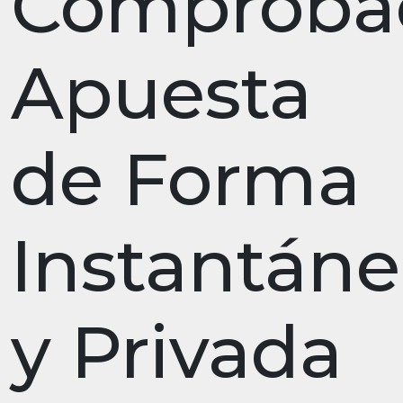
Comprobac
Apuesta
de Forma
Instantán
y Privada