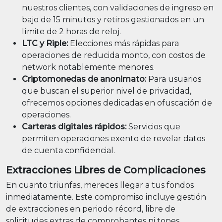
nuestros clientes, con validaciones de ingreso en
bajo de 15 minutos y retiros gestionados en un
límite de 2 horas de reloj.
LTC y Riple:
Elecciones más rápidas para
operaciones de reducida monto, con costos de
network notablemente menores.
Criptomonedas de anonimato:
Para usuarios
que buscan el superior nivel de privacidad,
ofrecemos opciones dedicadas en ofuscación de
operaciones.
Carteras digitales rápidos:
Servicios que
permiten operaciones exento de revelar datos
de cuenta confidencial.
Extracciones Libres de Complicaciones
En cuanto triunfas, mereces llegar a tus fondos
inmediatamente. Este compromiso incluye gestión
de extracciones en periodo récord, libre de
solicitudes extras de comprobantes ni topes