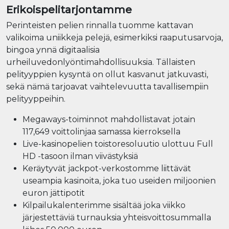
Erikoispelitarjontamme
Perinteisten pelien rinnalla tuomme kattavan
valikoima uniikkeja pelejä, esimerkiksi raaputusarvoja,
bingoa ynnä digitaalisia
urheiluvedonlyöntimahdollisuuksia. Tällaisten
pelityyppien kysyntä on ollut kasvanut jatkuvasti,
sekä nämä tarjoavat vaihtelevuutta tavallisempiin
pelityyppeihin.
Megaways-toiminnot mahdollistavat jotain
117,649 voittolinjaa samassa kierroksella
Live-kasinopelien toistoresoluutio ulottuu Full
HD -tasoon ilman viivästyksiä
Keräytyvät jackpot-verkostomme liittävät
useampia kasinoita, joka tuo useiden miljoonien
euron jättipotit
Kilpailukalenterimme sisältää joka viikko
järjestettäviä turnauksia yhteisvoittosummalla