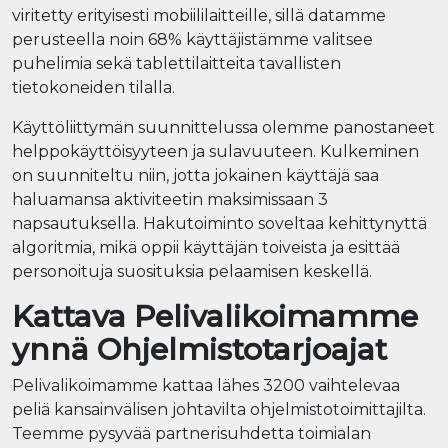
viritetty erityisesti mobiililaitteille, sillä datamme
perusteella noin 68% käyttäjistämme valitsee
puhelimia sekä tablettilaitteita tavallisten
tietokoneiden tilalla.
Käyttöliittymän suunnittelussa olemme panostaneet
helppokäyttöisyyteen ja sulavuuteen. Kulkeminen
on suunniteltu niin, jotta jokainen käyttäjä saa
haluamansa aktiviteetin maksimissaan 3
napsautuksella. Hakutoiminto soveltaa kehittynyttä
algoritmia, mikä oppii käyttäjän toiveista ja esittää
personoituja suosituksia pelaamisen keskellä.
Kattava Pelivalikoimamme
ynnä Ohjelmistotarjoajat
Pelivalikoimamme kattaa lähes 3200 vaihtelevaa
peliä kansainvälisen johtavilta ohjelmistotoimittajilta.
Teemme pysyvää partnerisuhdetta toimialan