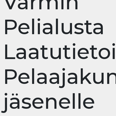
Varmin
Pelialusta
Laatutietoi
Pelaajaku
jäsenelle