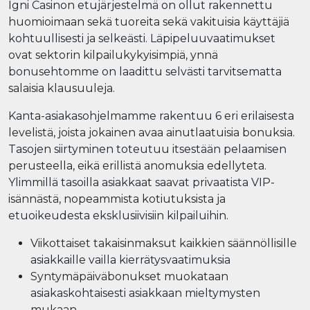
Igni Casinon etujärjestelmä on ollut rakennettu
huomioimaan sekä tuoreita sekä vakituisia käyttäjiä
kohtuullisesti ja selkeästi. Läpipeluuvaatimukset
ovat sektorin kilpailukykyisimpiä, ynnä
bonusehtomme on laadittu selvästi tarvitsematta
salaisia klausuuleja.
Kanta-asiakasohjelmamme rakentuu 6 eri erilaisesta
levelistä, joista jokainen avaa ainutlaatuisia bonuksia.
Tasojen siirtyminen toteutuu itsestään pelaamisen
perusteella, eikä erillistä anomuksia edellyteta.
Ylimmillä tasoilla asiakkaat saavat privaatista VIP-
isännästä, nopeammista kotiutuksista ja
etuoikeudesta eksklusiivisiin kilpailuihin.
Viikottaiset takaisinmaksut kaikkien säännöllisille
asiakkaille vailla kierrätysvaatimuksia
Syntymäpäiväbonukset muokataan
asiakaskohtaisesti asiakkaan mieltymysten
mukaan