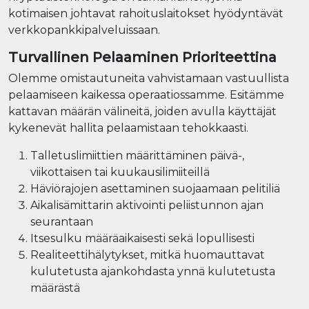
kotimaisen johtavat rahoituslaitokset hyödyntävät
verkkopankkipalveluissaan.
Turvallinen Pelaaminen Prioriteettina
Olemme omistautuneita vahvistamaan vastuullista
pelaamiseen kaikessa operaatiossamme. Esitämme
kattavan määrän välineitä, joiden avulla käyttäjät
kykenevät hallita pelaamistaan tehokkaasti.
Talletuslimiittien määrittäminen päivä-,
viikottaisen tai kuukausilimiiteillä
Häviörajojen asettaminen suojaamaan pelitiliä
Aikalisämittarin aktivointi peliistunnon ajan
seurantaan
Itsesulku määräaikaisesti sekä lopullisesti
Realiteettihälytykset, mitkä huomauttavat
kulutetusta ajankohdasta ynnä kulutetusta
määrästä